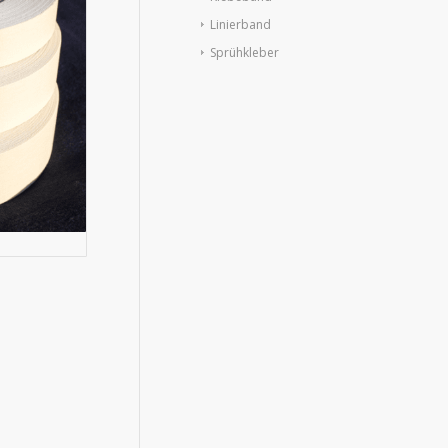
Linierband
Sprühkleber