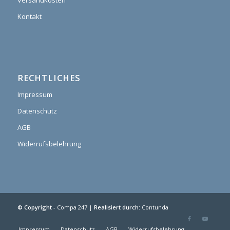
Kontakt
RECHTLICHES
Impressum
Datenschutz
AGB
Widerrufsbelehrung
© Copyright
- Compa 247 |
Realisiert durch:
Contunda
Impressum
Datenschutz
AGB
Widerrufsbelehrung